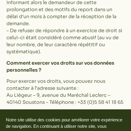
informant alors le demandeur de cette
prolongation et des motifs du report dans un
délai d’un mois à compter de la réception de la
demande.
– De refuser de répondre à un exercice de droit si
celui-ci était considéré comme abusif (au vu de
leur nombre, de leur caractère répétitif ou
systématique).
Comment exercer vos droits sur vos données
personnelles ?
Pour exercer vos droits, vous pouvez nous
contacter à l’adresse suivante :
Au Liégeur – 9, avenue du Maréchal Leclerc –
40140 Soustons – Téléphone : +33 (0)5 58 41 18 65
Si, en dépit de nos efforts et de nos
Notre site utilise des cookies pour améliorer votre expérience
engagements, vous estimez que vos droits
de navigation. En continuant à utiliser notre site, vous
concernant vos données personnelles n’étaient